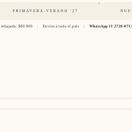
RIMAVERA-VERANO '27
NUEVOS I
rebajada: $80.000
|
Envíos a todo el país
|
WhatsApp 11 2726-071