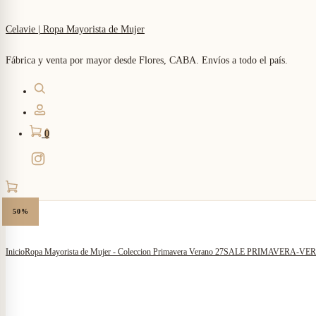
Celavie | Ropa Mayorista de Mujer
Fábrica y venta por mayor desde Flores, CABA. Envíos a todo el país.
Buscar
Mi
0
cuenta
Remera
50%
Product
Blusa
PICO
navigation
Inicio
Ropa Mayorista de Mujer - Coleccion Primavera Verano 27
SALE PRIMAVERA-VE
GALA
–
–
Morley
Cey
Mayorista