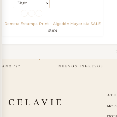
OPCIONES
de
tiene
pr
múltiples
variantes.
Remera Estampa Print – Algodón Mayorista SALE
Las
$
5,000
opciones
se
pueden
elegir
'27
NUEVOS INGRESOS
en
la
página
de
ATE
CELAVIE
producto
Medios
Efecti