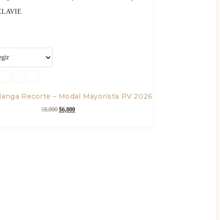
NES
anga Recorte – Modal Mayorista PV 2026
$
8,000
El
$
6,000
El
precio
precio
original
actual
era:
es:
$8,000.
$6,000.