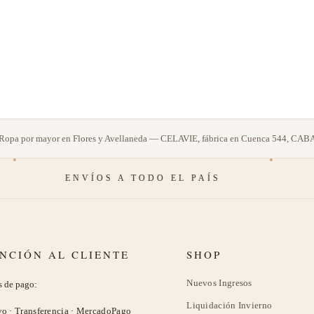
de
oducto
producto
Ropa por mayor en Flores y Avellaneda — CELAVIE, fábrica en Cuenca 544, CAB
ENVÍOS A TODO EL PAÍS
WHAT
NCIÓN AL CLIENTE
SHOP
Nuevos Ingresos
 de pago:
Liquidación Invierno
vo · Transferencia · MercadoPago