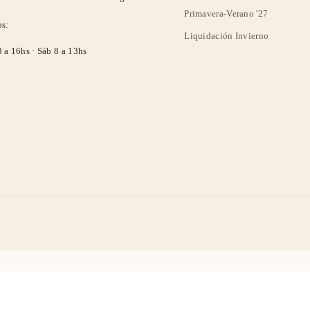
Primavera-Verano '27
os:
Liquidación Invierno
8 a 16hs · Sáb 8 a 13hs