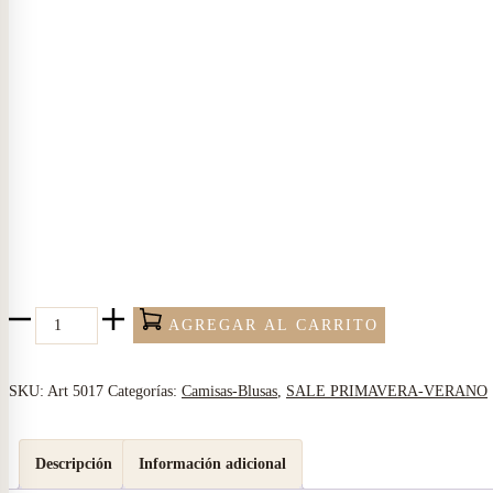
original
actual
era:
es:
$8,000.
$4,000.
Blusa
AGREGAR AL CARRITO
PIA
-
SKU:
Art 5017
Categorías:
Camisas-Blusas
,
SALE PRIMAVERA-VERANO
Cey
Mayorista
Descripción
Información adicional
PV