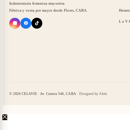
Indumentaria femenina mayorista.
Fábrica y venta por mayor desde Flores, CABA.
Horari
L a V 
© 2026 CELAVIE · Av. Cuenca 544, CABA ·
Designed by Altéa
Volver
arriba
Cerca
de