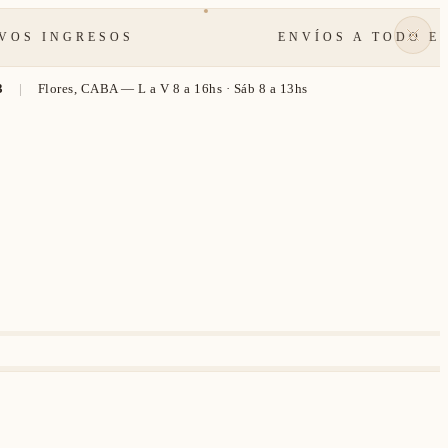
NGRESOS
ENVÍOS A TODO EL PAÍS
Cerca
de
3
|
Flores, CABA — L a V 8 a 16hs · Sáb 8 a 13hs