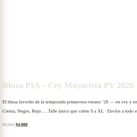
Mayorista
PV
PV
2026
2026
Blusa PIA – Cey Mayorista PV 2026
El blusa favorito de la temporada primavera-verano ’26 — en cey y en t
Crema, Negro, Rojo…. Talle único que cubre S a XL · Envíos a todo e
$
8,000
El
$
4,000
El
precio
precio