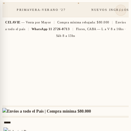
PRIMAVERA-VERANO '27
NUEVOS INGRESOS
Cerca
CELAVIE
— Venta por Mayor
|
Compra mínima rebajada: $80.000
|
Envíos
de
a todo el país
|
WhatsApp 11 2726-0713
|
Flores, CABA — L a V 8 a 16hs ·
Sáb 8 a 13hs
Envíos a todo el País | Compra mínima
$80.000