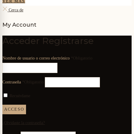
VER MÁS
Cerca de
My Account
Acceder
Registrarse
Nombre de usuario o correo electrónico
*
Obligatorio
Contraseña
*
Obligatorio
Recuérdame
ACCESO
¿Olvidaste la contraseña?