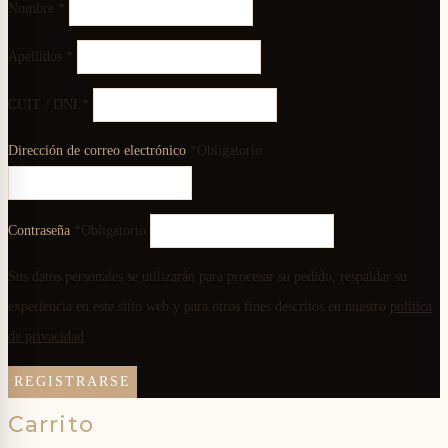
Nombre
*
Apellidos
*
CUIT / DNI
*
Dirección de correo electrónico
*
Obligatorio
Contraseña
*
Obligatorio
Sus datos personales se utilizarán para procesar su pedido, respaldar su
experiencia en este sitio web y para otros fines descritos en nuestro
política
de privacidad
.
REGISTRARSE