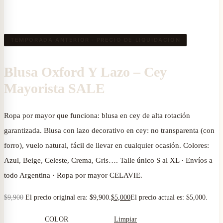
TEMPORADA ANTERIOR · PRECIO DE LIQUIDACION
Blusa Oxford Y Lazo – Cey
Mayorista SALE
Ropa por mayor que funciona: blusa en cey de alta rotación
garantizada. Blusa con lazo decorativo en cey: no transparenta (con
forro), vuelo natural, fácil de llevar en cualquier ocasión. Colores:
Azul, Beige, Celeste, Crema, Gris…. Talle único S al XL · Envíos a
todo Argentina · Ropa por mayor CELAVIE.
$
9,900
El precio original era: $9,900.
$
5,000
El precio actual es: $5,000.
COLOR
Limpiar