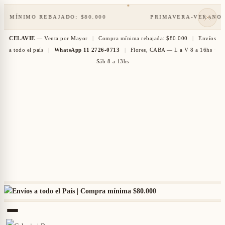
NIMO REBAJADO: $80.000
PRIMAVERA-VERANO '27
Cerca
CELAVIE
— Venta por Mayor
|
Compra mínima rebajada: $80.000
|
Envíos
de
a todo el país
|
WhatsApp 11 2726-0713
|
Flores, CABA — L a V 8 a 16hs ·
Sáb 8 a 13hs
Envíos a todo el País | Compra mínima
$80.000