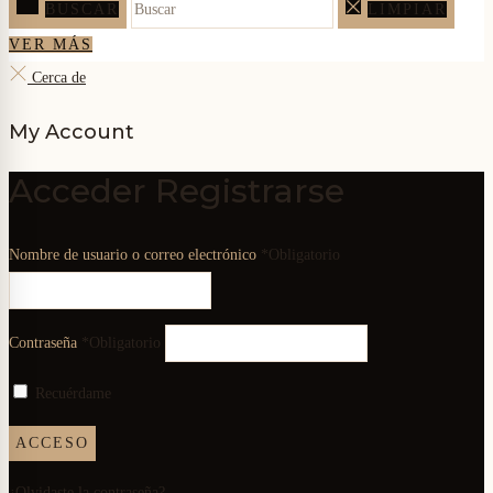
BUSCAR
LIMPIAR
VER MÁS
Cerca de
My Account
Acceder
Registrarse
Nombre de usuario o correo electrónico
*
Obligatorio
Contraseña
*
Obligatorio
Recuérdame
ACCESO
¿Olvidaste la contraseña?