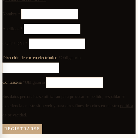
Nombre
*
Apellidos
*
CUIT / DNI
*
Dirección de correo electrónico
*
Obligatorio
Contraseña
*
Obligatorio
Sus datos personales se utilizarán para procesar su pedido, respaldar su
experiencia en este sitio web y para otros fines descritos en nuestro
política
de privacidad
.
REGISTRARSE