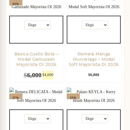
33%
2
0
6
c
0
a
Basica Cuello Bote –
Remera Manga
.
n
Modal Gamuzado
Murcielago – Modal
Mayorista OI 2026
Soft Mayorista OI 2026
t
$
6,000
E
$
4,000
E
$
6,000
i
l
l
p
p
d
27%
23%
r
r
a
e
e
c
c
d
i
i