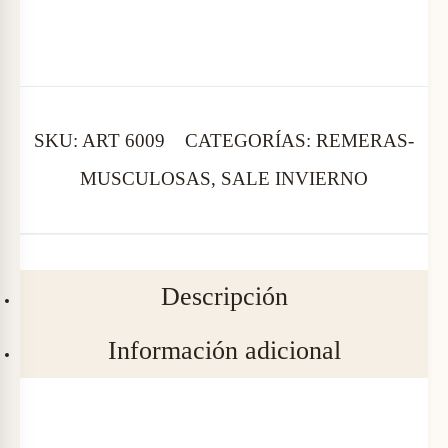
e
i
i
r
o
o
a
T
SKU:
ART 6009
CATEGORÍAS:
REMERAS-
o
a
MUSCULOSAS
,
SALE INVIERNO
I
A
r
c
R
Descripción
A
i
t
Información adicional
-
g
u
M
o