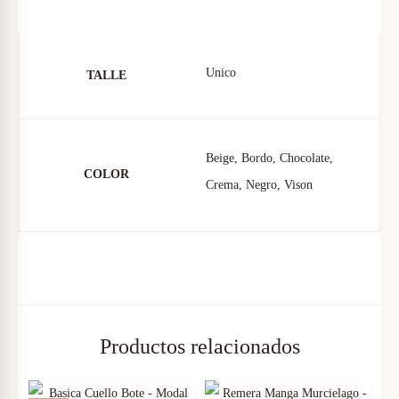
a
4
o
r
Unico
TALLE
:
,
i
s
Beige, Bordo, Chocolate,
$
5
COLOR
t
Crema, Negro, Vison
a
6
0
O
,
0
I
2
Productos relacionados
0
.
0