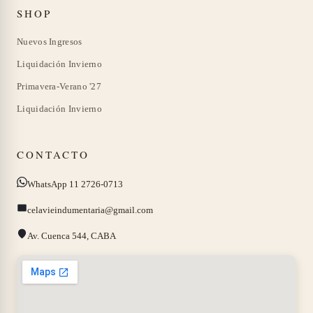
SHOP
.
0
.
Nuevos Ingresos
Liquidación Invierno
Primavera-Verano '27
Liquidación Invierno
CONTACTO
WhatsApp 11 2726-0713
celavieindumentaria@gmail.com
Av. Cuenca 544, CABA