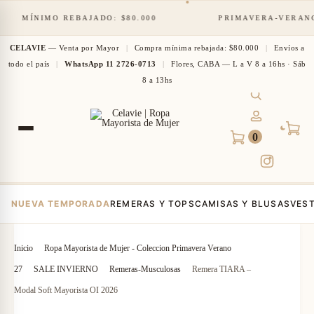
MÍNIMO REBAJADO: $80.000
PRIMAVERA-VERANO '
CELAVIE
— Venta por Mayor
|
Compra mínima rebajada: $80.000
|
Envíos a
todo el país
|
WhatsApp 11 2726-0713
|
Flores, CABA — L a V 8 a 16hs · Sáb
8 a 13hs
B
TOGGLE
u
M
0
s
i
c
c
Envíos a todo el País | Compra mínima
$80.000
a
u
r
e
NUEVA TEMPORADA
REMERAS Y TOPS
CAMISAS Y BLUSAS
VES
n
t
Inicio
Ropa Mayorista de Mujer - Coleccion Primavera Verano
R
B
a
27
SALE INVIERNO
Remeras-Musculosas
Remera TIARA –
P
E
O
Modal Soft Mayorista OI 2026
r
M
D