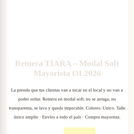
A
2
Y
6
O
R
I
Remera TIARA – Modal Soft
Mayorista OI 2026
S
T
La prenda que tus clientas van a tocar en el local y no van a
A
poder soltar. Remera en modal soft: no se arruga, no
transparenta, se lava y queda impecable. Colores: Unico. Talle
O
único amplio · Envíos a todo el país · Compra mayorista.
I