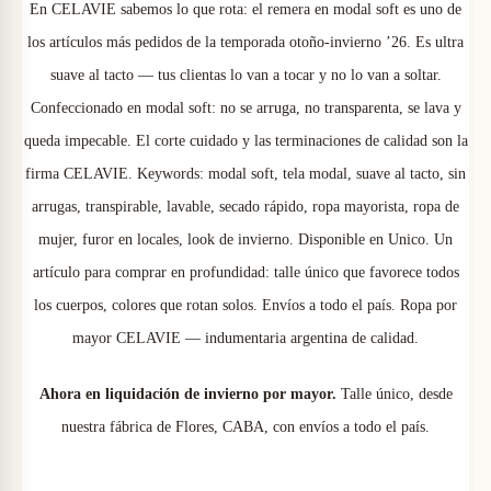
En CELAVIE sabemos lo que rota: el remera en modal soft es uno de
i
a
los artículos más pedidos de la temporada otoño-invierno ’26. Es ultra
d
suave al tacto — tus clientas lo van a tocar y no lo van a soltar.
a
n
l
Confeccionado en modal soft: no se arruga, no transparenta, se lava y
l
queda impecable. El corte cuidado y las terminaciones de calidad son la
firma CELAVIE. Keywords: modal soft, tela modal, suave al tacto, sin
S
a
e
arrugas, transpirable, lavable, secado rápido, ropa mayorista, ropa de
o
mujer, furor en locales, look de invierno. Disponible en Unico. Un
l
s
artículo para comprar en profundidad: talle único que favorece todos
f
los cuerpos, colores que rotan solos. Envíos a todo el país. Ropa por
t
mayor CELAVIE — indumentaria argentina de calidad.
e
:
M
Ahora en liquidación de invierno por mayor.
Talle único, desde
nuestra fábrica de Flores, CABA, con envíos a todo el país.
a
r
$
y