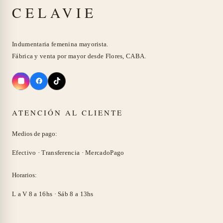
CELAVIE
g
u
g
u
,
0
i
a
i
a
0
.
n
l
n
l
0
Indumentaria femenina mayorista.
a
e
a
e
0
Fábrica y venta por mayor desde Flores, CABA.
l
s
l
s
.
e
:
e
:
r
$
r
$
ATENCIÓN AL CLIENTE
a
4
a
8
:
,
:
,
Medios de pago:
$
5
$
5
Efectivo · Transferencia · MercadoPago
6
0
1
0
,
0
1
0
Horarios:
2
.
,
.
L a V 8 a 16hs · Sáb 8 a 13hs
0
0
0
0