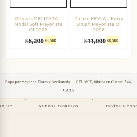
o
o
o
a
Remera DELICATA –
Palazo KEYLA – Kerry
Modal Soft Mayorista
Brush Mayorista OI
r
c
OI 2026
2026
i
t
$
6,200
$
11,000
E
$
4,500
E
E
$
8,500
E
g
u
l
l
l
l
i
a
p
p
p
p
n
l
r
r
r
r
a
e
e
e
e
e
l
s
Ropa por mayor en Flores y Avellaneda — CELAVIE, fábrica en Cuenca 544,
c
c
c
c
e
:
CABA
i
i
i
i
r
$
o
o
o
o
a
4
'27
NUEVOS INGRESOS
ENVÍOS A TODO E
o
a
o
a
:
,
r
c
r
c
$
0
i
t
i
t
6
0